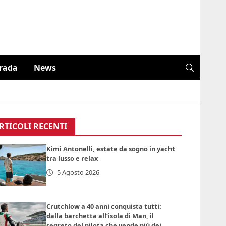
trada
News
RTICOLI RECENTI
Kimi Antonelli, estate da sogno in yacht
tra lusso e relax
5 Agosto 2026
Crutchlow a 40 anni conquista tutti:
dalla barchetta all’isola di Man, il
segreto del pilota che vende più dei