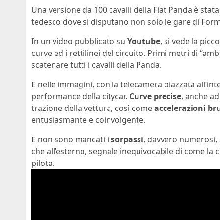
Una versione da 100 cavalli della Fiat Panda è stat
tedesco dove si disputano non solo le gare di Form
In un video pubblicato su
Youtube
, si vede la picc
curve ed i rettilinei del circuito. Primi metri di “a
scatenare tutti i cavalli della Panda.
E nelle immagini, con la telecamera piazzata all’inte
performance della citycar.
Curve precise
, anche ad
trazione della vettura, così come
accelerazioni br
entusiasmante e coinvolgente.
E non sono mancati i
sorpassi
, davvero numerosi, s
che all’esterno, segnale inequivocabile di come la 
pilota.