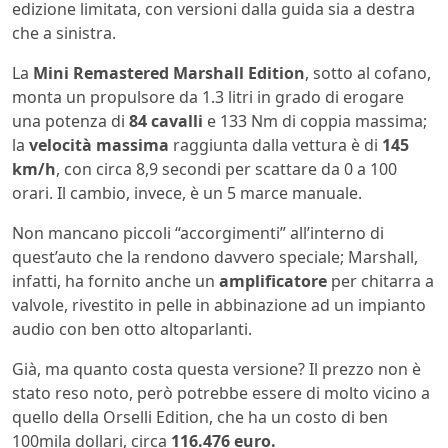
edizione limitata, con versioni dalla guida sia a destra
che a sinistra.
La
Mini Remastered Marshall Edition
, sotto al cofano,
monta un propulsore da 1.3 litri in grado di erogare
una potenza di
84 cavalli
e 133 Nm di coppia massima;
la
velocità massima
raggiunta dalla vettura è di
145
km/h
, con circa 8,9 secondi per scattare da 0 a 100
orari. Il cambio, invece, è un 5 marce manuale.
Non mancano piccoli “accorgimenti” all’interno di
quest’auto che la rendono davvero speciale; Marshall,
infatti, ha fornito anche un
amplificatore
per chitarra a
valvole, rivestito in pelle in abbinazione ad un impianto
audio con ben otto altoparlanti.
Già, ma quanto costa questa versione? Il prezzo non è
stato reso noto, però potrebbe essere di molto vicino a
quello della Orselli Edition, che ha un costo di ben
100mila dollari, circa
116.476 euro.