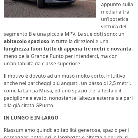
appunto sulla
mediana tra
un’ipotetica
vettura del
segmento B e una piccola MPV. Le sue doti sono: un
abitacolo spazioso
in tutte la direzioni e una
lunghezza fuori tutto di appena tre metri e novanta
,
meno della Grande Punto per intenderci, ma con
un’abitabilità da classe superiore.
Il motivo è dovuto ad un muso molto corto, intuitivo
anche nei parcheggi più angusti, un passo di 2,5 metri,
come la Lancia Musa, ed uno spazio tre la testa e il
padiglione elevato, nonostante l’altezza esterna sia pari
alla già citata GPunto.
IN LUNGO E IN LARGO
Riassumiamo quindi: abitabilità generosa, spazio per i
passeggeri anteriori in larghezza e altezza e per chi si