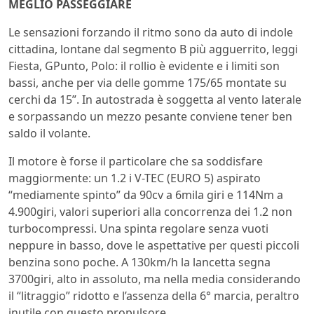
MEGLIO PASSEGGIARE
Le sensazioni forzando il ritmo sono da auto di indole
cittadina, lontane dal segmento B più agguerrito, leggi
Fiesta, GPunto, Polo: il rollio è evidente e i limiti son
bassi, anche per via delle gomme 175/65 montate su
cerchi da 15”. In autostrada è soggetta al vento laterale
e sorpassando un mezzo pesante conviene tener ben
saldo il volante.
Il motore è forse il particolare che sa soddisfare
maggiormente: un 1.2 i V-TEC (EURO 5) aspirato
“mediamente spinto” da 90cv a 6mila giri e 114Nm a
4.900giri, valori superiori alla concorrenza dei 1.2 non
turbocompressi. Una spinta regolare senza vuoti
neppure in basso, dove le aspettative per questi piccoli
benzina sono poche. A 130km/h la lancetta segna
3700giri, alto in assoluto, ma nella media considerando
il “litraggio” ridotto e l’assenza della 6° marcia, peraltro
inutile con questo propulsore.