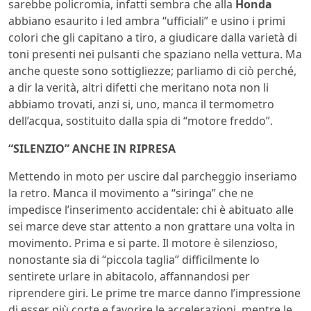
sarebbe policromia, infatti sembra che alla
Honda
abbiano esaurito i led ambra “ufficiali” e usino i primi
colori che gli capitano a tiro, a giudicare dalla varietà di
toni presenti nei pulsanti che spaziano nella vettura. Ma
anche queste sono sottigliezze; parliamo di ciò perché,
a dir la verità, altri difetti che meritano nota non li
abbiamo trovati, anzi si, uno, manca il termometro
dell’acqua, sostituito dalla spia di “motore freddo”.
“SILENZIO” ANCHE IN RIPRESA
Mettendo in moto per uscire dal parcheggio inseriamo
la retro. Manca il movimento a “siringa” che ne
impedisce l’inserimento accidentale: chi è abituato alle
sei marce deve star attento a non grattare una volta in
movimento. Prima e si parte. Il motore è silenzioso,
nonostante sia di “piccola taglia” difficilmente lo
sentirete urlare in abitacolo, affannandosi per
riprendere giri. Le prime tre marce danno l’impressione
di esser più corte e favorire le accelerazioni, mentre le