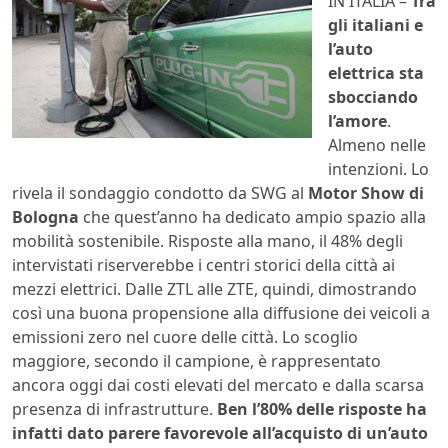
IN ITALIA –
Tra
gli italiani e
l’auto
elettrica sta
sbocciando
l’amore
.
Almeno nelle
intenzioni. Lo
rivela il sondaggio condotto da SWG al
Motor Show di
Bologna
che quest’anno ha dedicato ampio spazio alla
mobilità sostenibile. Risposte alla mano, il 48% degli
intervistati riserverebbe i centri storici della città ai
mezzi elettrici. Dalle ZTL alle ZTE, quindi, dimostrando
così una buona propensione alla diffusione dei veicoli a
emissioni zero nel cuore delle città. Lo scoglio
maggiore, secondo il campione, è rappresentato
ancora oggi dai costi elevati del mercato e dalla scarsa
presenza di infrastrutture.
Ben l’80% delle risposte ha
infatti dato parere favorevole all’acquisto di un’auto