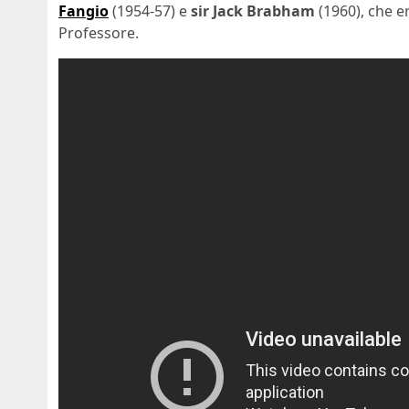
Fangio
(1954-57) e
sir Jack Brabham
(1960), che e
Professore.