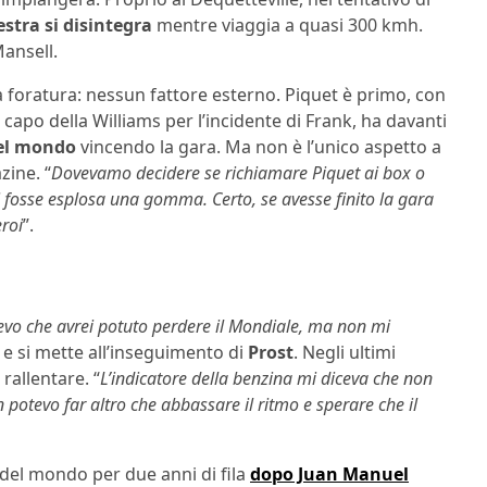
estra si disintegra
mentre viaggia a quasi 300 kmh.
ansell.
foratura: nessun fattore esterno. Piquet è primo, con
a capo della Williams per l’incidente di Frank, ha davanti
el mondo
vincendo la gara. Ma non è l’unico aspetto a
ine. “
Dovevamo decidere se richiamare Piquet ai box o
gli fosse esplosa una gomma. Certo, se avesse finito la gara
eroi
”.
vo che avrei potuto perdere il Mondiale, ma non mi
a e si mette all’inseguimento di
Prost
. Negli ultimi
 rallentare. “
L’indicatore della benzina mi diceva che non
potevo far altro che abbassare il ritmo e sperare che il
e del mondo per due anni di fila
dopo Juan Manuel