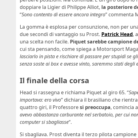
doppiare la Ligier di Philippe Alliot,
la posteriore d
“
Sono contento di essere ancora integro
” commenta M
La gomma è esplosa per consunzione, non per una 
due secondi di vantaggio su Prost.
Patrick Head
, 
una scelta non facile.
Piquet sarebbe campione d
cui sta pensando, come spiega a Motorsport Magaz
lasciarlo in pista e rischiare di passare per stupidi se 
senza soste ai box e avesse vinto, saremmo stati degli 
Il finale della corsa
Head si rassegna e richiama Piquet al giro 65. “
Sape
importava: ero vivo
” dichiara il brasiliano che rientr
quattro giri, il Professore
si preoccupa
, comincia a
avevo abbastanza carburante nel serbatoio, per cui non 
computer si sbagliasse
“.
Si sbagliava. Prost diventa il terzo pilota campion