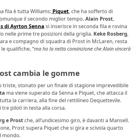
a fila è tutta Williams:
Piquet
, che ha sofferto di
e comunque il secondo miglior tempo.
Alain Prost
,
s di Ayrton Senna
si inserisce in seconda fila e rovina
lo nelle prime tre posizioni della griglia.
Keke Rosberg
,
ra e compagno di squadra di Prost in McLaren, resta
le qualifiche, “
ma ho la netta convinzione che Alain vincerà
Prost cambia le gomme
o triste, stonato per un finale di stagione imprevedibile
sta
ma viene superato da Senna e Piquet, che attacca il
ta la carriera, alla fine del rettilineo Dequettevile.
tre piloti in testa alla corsa.
rg e Prost
che, all’undicesimo giro, è davanti a Mansell.
ione, Prost supera Piquet che si gira e scivola quarto
el mondo.