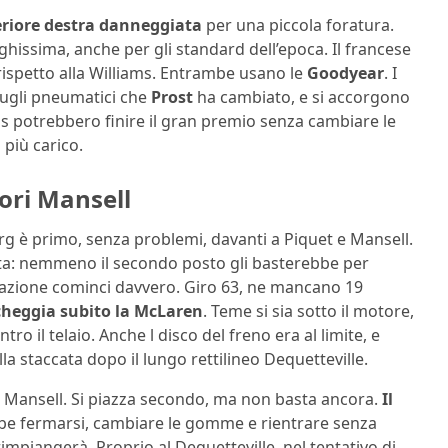
iore destra danneggiata
per una piccola foratura.
ghissima, anche per gli standard dell’epoca. Il francese
petto alla Williams. Entrambe usano le
Goodyear
. I
 sugli pneumatici che
Prost
ha cambiato, e si accorgono
ams potrebbero finire il gran premio senza cambiare le
più carico.
ori Mansell
rg è primo, senza problemi, davanti a Piquet e Mansell.
utta: nemmeno il secondo posto gli basterebbe per
l’azione cominci davvero. Giro 63, ne mancano 19
heggia subito la McLaren
. Teme si sia sotto il motore,
ro il telaio. Anche l disco del freno era al limite, e
 staccata dopo il lungo rettilineo Dequetteville.
a Mansell. Si piazza secondo, ma non basta ancora.
Il
be fermarsi, cambiare le gomme e rientrare senza
impiangerà. Proprio al Dequetteville, nel tentativo di