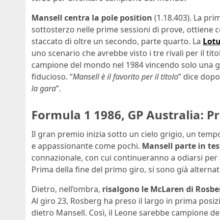
Mansell centra la pole position
(1.18.403). La prim
sottosterzo nelle prime sessioni di prove, ottien
staccato di oltre un secondo, parte quarto. La
Lotu
uno scenario che avrebbe visto i tre rivali per il tito
campione del mondo nel 1984 vincendo solo una ga
fiducioso. “
Mansell è il favorito per il titolo
” dice dopo 
la gara
”.
Formula 1 1986, GP Australia: 
Il gran premio inizia sotto un cielo grigio, un temp
e appassionante come pochi.
Mansell parte in te
connazionale, con cui continueranno a odiarsi per tut
Prima della fine del primo giro, si sono già alternati 
Dietro, nell’ombra,
risalgono le McLaren di Rosbe
Al giro 23, Rosberg ha preso il largo in prima posiz
dietro Mansell. Così, il Leone sarebbe campione d