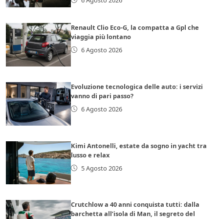
Renault Clio Eco-G, la compatta a Gpl che
viaggia più lontano
6 Agosto 2026
Evoluzione tecnologica delle auto: i servizi
vanno di pari passo?
6 Agosto 2026
Kimi Antonelli, estate da sogno in yacht tra
lusso e relax
5 Agosto 2026
Crutchlow a 40 anni conquista tutti: dalla
barchetta all’isola di Man, il segreto del