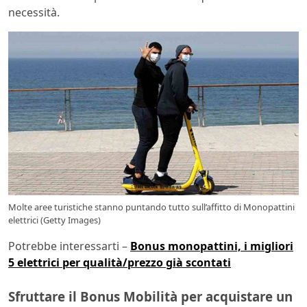
necessità.
Molte aree turistiche stanno puntando tutto sull’affitto di Monopattini
elettrici (Getty Images)
Potrebbe interessarti –
Bonus monopattini, i migliori
5 elettrici per qualità/prezzo già scontati
Sfruttare il Bonus Mobilità per acquistare un