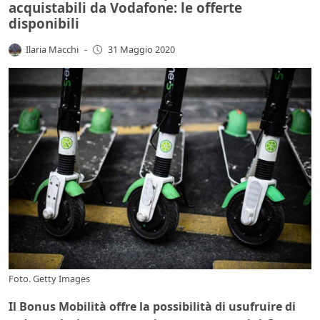
acquistabili da Vodafone: le offerte
disponibili
Ilaria Macchi
-
31 Maggio 2020
Foto. Getty Images
Il Bonus Mobilità offre la possibilità di usufruire di