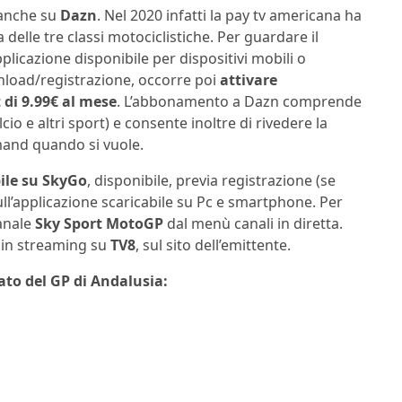
 anche su
Dazn
. Nel 2020 infatti la pay tv americana ha
 delle tre classi motociclistiche. Per guardare il
plicazione disponibile per dispositivi mobili o
ownload/registrazione, occorre poi
attivare
 di 9.99€ al mese
. L’abbonamento a Dazn comprende
cio e altri sport) e consente inoltre di rivedere la
emand quando si vuole.
bile su SkyGo
, disponibile, previa registrazione (se
l’applicazione scaricabile su Pc e smartphone. Per
canale
Sky Sport MotoGP
dal menù canali in diretta.
, in streaming su
TV8
, sul sito dell’emittente.
ato del GP di Andalusia: