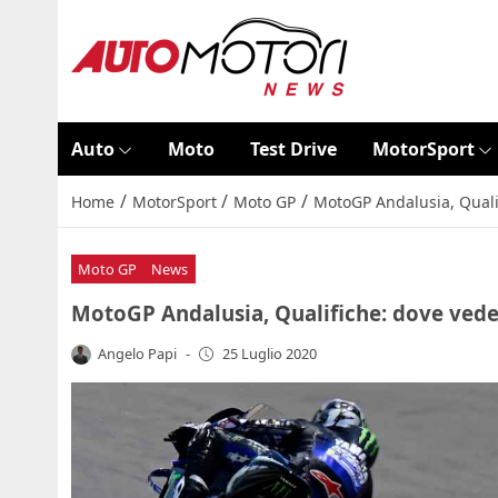
Auto
Moto
Test Drive
MotorSport
/
/
/
Home
MotorSport
Moto GP
MotoGP Andalusia, Qualif
Moto GP
News
MotoGP Andalusia, Qualifiche: dove veder
Angelo Papi
-
25 Luglio 2020