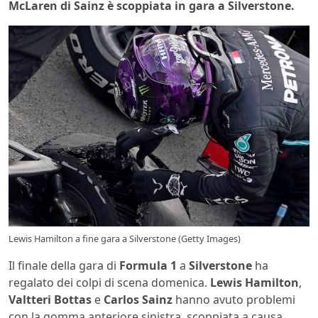
McLaren di Sainz è scoppiata in gara a Silverstone.
Lewis Hamilton a fine gara a Silverstone (Getty Images)
Il finale della gara di
Formula 1
a
Silverstone
ha
regalato dei colpi di scena domenica.
Lewis Hamilton
,
Valtteri Bottas
e
Carlos Sainz
hanno avuto problemi
con la gomma anteriore sinistra, scoppiata a causa