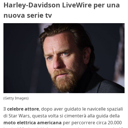
Harley-Davidson LiveWire per una
nuova serie tv
(Getty Images)
Il
celebre attore
, dopo aver guidato le navicelle spaziali
di Star Wars, questa volta si cimenterà alla guida della
moto
elettrica americana
per percorrere circa 20.000