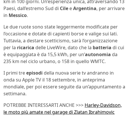
km in 100 giorni. Un’esperienza unica, attraversando 13
Paesi, dall’estremo Sud di
Cile
e
Argentina
, per arrivare
in
Messico
.
Le due ruote sono state leggermente modificate per
l’occasione e dotate di capienti borse e valige sui lati.
Tuttavia, a destare scetticismo, sarà l’organizzazione
per la
ricarica
delle LiveWire, dato che la
batteria
di cui
è equipaggiata è da 15,5 kWh, per un’
autonomia
da
235 km nel ciclo urbano, o 158 in quello WMTC.
I primi tre
episodi
della nuova serie tv andranno in
onda su Apple TV il 18 settembre, in anteprima
mondiale, per poi essere seguite da un’appuntamento a
settimana.
POTREBBE INTERESSARTI ANCHE >>>
Harley-Davidson,
le moto più amate nel garage di Zlatan Ibrahimovic