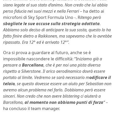
siano legate al suo stato d’animo. Non credo che lui abbia
perso fiducia nei suoi mezzi e nella Ferrari
– ha detto ai
microfoni di Sky Sport Formula Uno -. R
itengo però
sbagliate le sue accuse sulla strategia adottata
.
Abbiamo solo deciso di anticipare la sua sosta, questo lo ha
fatto finire dietro a Raikkonen, ma sapevamo che lo avrebbe
ripassato. Era 12° ed è arrivato 12°”.
Ora si prova a guardare al futuro, anche se è
impossibile nascondere le difficoltà: “In
iziamo già a
pensare a
Barcellona
, che è per noi una pista diversa
rispetto a Silverstone. Il arico aerodinamico dovrà essere
portato al limite. Vedremo se sarà necessario m
odificare il
telaio
, se questo dovesse essere un aiuto per Sebastian non
avremo alcun problema nel farlo. Dobbiamo però essere
sinceri. Non credo che non avere blistering ci aiuterà a
Barcellona,
al momento non abbiamo punti di forza
“ –
ha concluso il team manager.