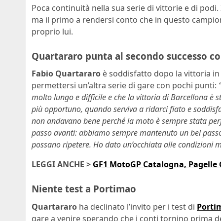
Poca continuità nella sua serie di vittorie e di pod
ma il primo a rendersi conto che in questo campio
proprio lui.
Quartararo punta al secondo successo c
Fabio Quartararo
è soddisfatto dopo la vittoria i
permettersi un’altra serie di gare con pochi punti:
molto lungo e difficile e che la vittoria di Barcellona 
più opportuno, quando serviva a ridarci fiato e soddisf
non andavano bene perché la moto è sempre stata per
passo avanti: abbiamo sempre mantenuto un bel passo, 
possano ripetere. Ho dato un’occhiata alle condizioni 
LEGGI ANCHE >
GF1 MotoGP Catalogna, Pagelle G
Niente test a Portimao
Quartararo
ha declinato l’invito per i test di
Porti
gare a venire sperando che i conti tornino prima d