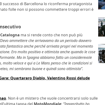
i. Il successo di Barcellona lo riconferma protagonista
nato folle non si possono commettere troppi errori è
onsecutivo
n
Catalogna
ma si rende conto che non può più
“Devo ammettere che arrivavamo da un periodo davvero
è stata fantastica anche perché arrivata propri nel momento
azione. Ero molto positivo e ottimista anche quando le cose
formante. Ma in Spagna abbiamo fatto un considerevole
molto veloce e qui a Le Mans penso che le condizioni si
meteo, mi sembrano buone e quindi sono ottimista”.
ara: Quartararo Diablo, Valentino Rossi delude
mao
. Non è un mistero che vuole concentrarsi solo sulle
ell’ultima tappa del
MotoMondiale
:
“Innanzitutto ho