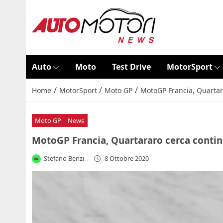
Auto
Moto
Test Drive
MotorSport
/
/
/
Home
MotorSport
Moto GP
MotoGP Francia, Quartara
Moto GP
News
MotoGP Francia, Quartararo cerca continu
Stefano Benzi
-
8 Ottobre 2020