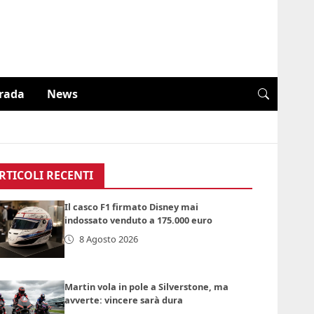
trada
News
RTICOLI RECENTI
Il casco F1 firmato Disney mai
indossato venduto a 175.000 euro
8 Agosto 2026
Martin vola in pole a Silverstone, ma
avverte: vincere sarà dura