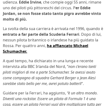
udienza.
Eddie Irvine
, che compie oggi 55 anni, rimane
uno dei piloti più pittoreschi del circus. P
er Eddie
Jordan, se non fosse stato tanto pigro avrebbe vinto
molto di più.
La svolta della sua carriera è arrivata nel 1996, quando è
entrato a far parte della Scuderia Ferrari
. Dopo di lui,
nessun pilota britannico o irlandese ha più guidato la
Rossa. Per quattro anni,
ha affiancato Michael
Schumacher.
A quel tempo, ha dichiarato in una lunga e recente
intervista alla BBC Irlanda del Nord, “
non c’erano tanti
piloti migliori di me a parte Schumacher. Se avessi avuto
come compagno di squadra Gerhard Berger o Jean Alesi
sarebbe stato bello per me, avrei potuto batterli
“.
Guidare per la Ferrari, ha aggiunto,
“è un altro mondo.
Diventi una rockstar. Essere un pilota di Formula 1 è una
cosa, essere un pilota Ferrari vuol dire moltiplicare tutto per