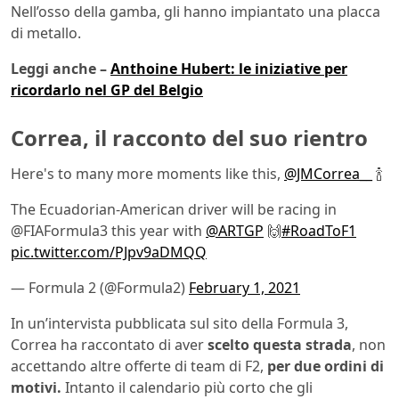
Nell’osso della gamba, gli hanno impiantato una placca
di metallo.
Leggi anche –
Anthoine Hubert: le iniziative per
ricordarlo nel GP del Belgio
Correa, il racconto del suo rientro
Here's to many more moments like this,
@JMCorrea__
🍾
The Ecuadorian-American driver will be racing in
@FIAFormula3 this year with
@ARTGP
🙌
#RoadToF1
pic.twitter.com/PJpv9aDMQQ
— Formula 2 (@Formula2)
February 1, 2021
In un’intervista pubblicata sul sito della Formula 3,
Correa ha raccontato di aver
scelto questa strada
, non
accettando altre offerte di team di F2,
per due ordini di
motivi.
Intanto il calendario più corto che gli