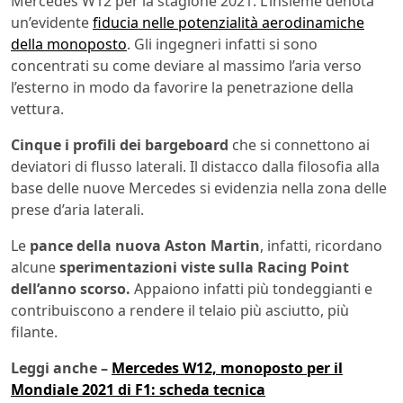
Mercedes W12 per la stagione 2021. L’insieme denota
un’evidente
fiducia nelle potenzialità aerodinamiche
della monoposto
. Gli ingegneri infatti si sono
concentrati su come deviare al massimo l’aria verso
l’esterno in modo da favorire la penetrazione della
vettura.
Cinque i profili dei bargeboard
che si connettono ai
deviatori di flusso laterali. Il distacco dalla filosofia alla
base delle nuove Mercedes si evidenzia nella zona delle
prese d’aria laterali.
Le
pance della nuova Aston Martin
, infatti, ricordano
alcune
sperimentazioni viste sulla Racing Point
dell’anno scorso.
Appaiono infatti più tondeggianti e
contribuiscono a rendere il telaio più asciutto, più
filante.
Leggi anche –
Mercedes W12, monoposto per il
Mondiale 2021 di F1: scheda tecnica