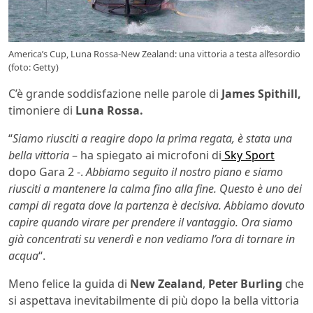
America’s Cup, Luna Rossa-New Zealand: una vittoria a testa all’esordio
(foto: Getty)
C’è grande soddisfazione nelle parole di
James Spithill,
timoniere di
Luna Rossa.
“
Siamo riusciti a reagire dopo la prima regata, è stata una
bella vittoria
– ha spiegato ai microfoni di
Sky Sport
dopo Gara 2 -.
Abbiamo seguito il nostro piano e siamo
riusciti a mantenere la calma fino alla fine. Questo è uno dei
campi di regata dove la partenza è decisiva. Abbiamo dovuto
capire quando virare per prendere il vantaggio. Ora siamo
già concentrati su venerdì e non vediamo l’ora di tornare in
acqua
“.
Meno felice la guida di
New Zealand
,
Peter Burling
che
si aspettava inevitabilmente di più dopo la bella vittoria