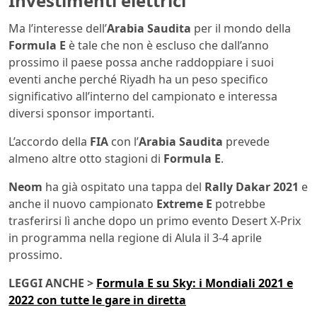
Investimenti elettrici
Ma l’interesse dell’
Arabia Saudita
per il mondo della
Formula E
è tale che non è escluso che dall’anno
prossimo il paese possa anche raddoppiare i suoi
eventi anche perché Riyadh ha un peso specifico
significativo all’interno del campionato e interessa
diversi sponsor importanti.
L’accordo della
FIA
con l’
Arabia Saudita
prevede
almeno altre otto stagioni di
Formula E
.
Neom
ha già ospitato una tappa del
Rally Dakar 2021
e
anche il nuovo campionato
Extreme E
potrebbe
trasferirsi lì anche dopo un primo evento Desert X-Prix
in programma nella regione di Alula il 3-4 aprile
prossimo.
LEGGI ANCHE >
Formula E su Sky: i Mondiali 2021 e
2022 con tutte le gare in diretta