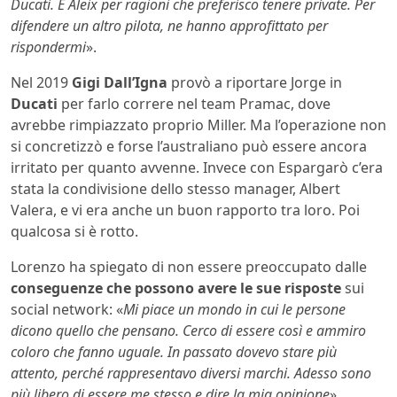
Ducati. E Aleix per ragioni che preferisco tenere private. Per
difendere un altro pilota, ne hanno approfittato per
rispondermi
».
Nel 2019
Gigi Dall’Igna
provò a riportare Jorge in
Ducati
per farlo correre nel team Pramac, dove
avrebbe rimpiazzato proprio Miller. Ma l’operazione non
si concretizzò e forse l’australiano può essere ancora
irritato per quanto avvenne. Invece con Espargarò c’era
stata la condivisione dello stesso manager, Albert
Valera, e vi era anche un buon rapporto tra loro. Poi
qualcosa si è rotto.
Lorenzo ha spiegato di non essere preoccupato dalle
conseguenze che possono avere le sue risposte
sui
social network: «
Mi piace un mondo in cui le persone
dicono quello che pensano. Cerco di essere così e ammiro
coloro che fanno uguale. In passato dovevo stare più
attento, perché rappresentavo diversi marchi. Adesso sono
più libero di essere me stesso e dire la mia opinione
».