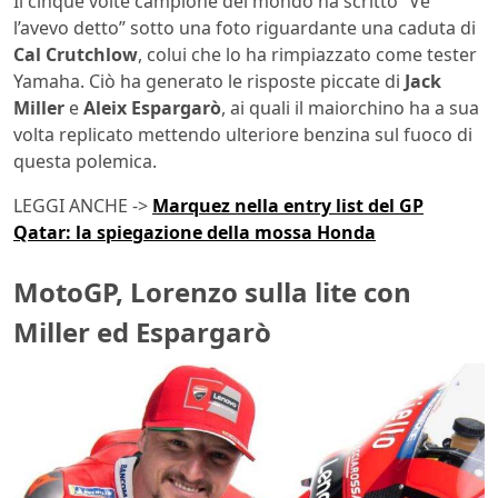
Il cinque volte campione del mondo ha scritto “Ve
l’avevo detto” sotto una foto riguardante una caduta di
Cal Crutchlow
, colui che lo ha rimpiazzato come tester
Yamaha. Ciò ha generato le risposte piccate di
Jack
Miller
e
Aleix Espargarò
, ai quali il maiorchino ha a sua
volta replicato mettendo ulteriore benzina sul fuoco di
questa polemica.
LEGGI ANCHE ->
Marquez nella entry list del GP
Qatar: la spiegazione della mossa Honda
MotoGP, Lorenzo sulla lite con
Miller ed Espargarò