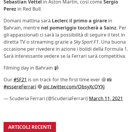
Sebastian Vettel
in Aston Martin, così come
Sergio
Perez
in Red Bull.
Domani mattina sarà
Leclerc il primo a girare
in
Bahrain, mentre
nel pomeriggio toccherà a Sainz
. Per
gli appassionati ci sarà la possibilità di seguire il test in
diretta TV o streaming grazie a
Sky Sport F1
. Una buona
occasione per rivedere in azione i bolidi della Formula 1.
Sarà interessante vedere se la Ferrari sarà competitiva.
Filming day in Bahrain 📹
Our
#SF21
is on track for the first time ever 🤩 📸
#essereFerrari
🔴
pic.twitter.com/ObsyXcQYXj
— Scuderia Ferrari (@ScuderiaFerrari)
March 11, 2021
ARTICOLI RECENTI