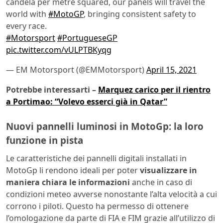
candela per metre squared, our panels will travel the
world with
#MotoGP
, bringing consistent safety to
every race.
#Motorsport
#PortugueseGP
pic.twitter.com/vULPTBKyqg
— EM Motorsport (@EMMotorsport)
April 15, 2021
Potrebbe interessarti –
Marquez carico per il rientro
a Portimao: “Volevo esserci già in Qatar”
Nuovi pannelli luminosi in MotoGp: la loro
funzione in pista
Le caratteristiche dei pannelli digitali installati in
MotoGp li rendono ideali per poter
visualizzare in
maniera chiara le informazioni
anche in caso di
condizioni meteo avverse nonostante l’alta velocità a cui
corrono i piloti. Questo ha permesso di ottenere
l’omologazione da parte di FIA e FIM grazie all’utilizzo di