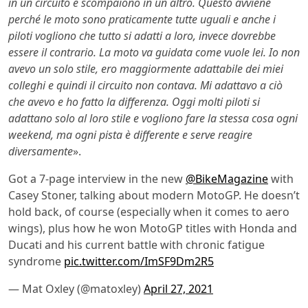
in un circuito e scompaiono in un altro. Questo avviene
perché le moto sono praticamente tutte uguali e anche i
piloti vogliono che tutto si adatti a loro, invece dovrebbe
essere il contrario. La moto va guidata come vuole lei. Io non
avevo un solo stile, ero maggiormente adattabile dei miei
colleghi e quindi il circuito non contava. Mi adattavo a ciò
che avevo e ho fatto la differenza. Oggi molti piloti si
adattano solo al loro stile e vogliono fare la stessa cosa ogni
weekend, ma ogni pista è differente e serve reagire
diversamente
».
Got a 7-page interview in the new
@BikeMagazine
with
Casey Stoner, talking about modern MotoGP. He doesn’t
hold back, of course (especially when it comes to aero
wings), plus how he won MotoGP titles with Honda and
Ducati and his current battle with chronic fatigue
syndrome
pic.twitter.com/ImSF9Dm2R5
— Mat Oxley (@matoxley)
April 27, 2021