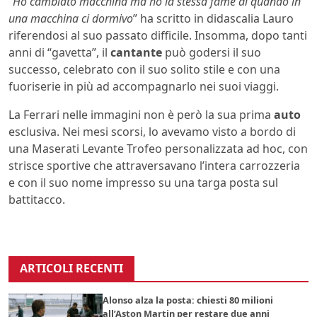
“
Ho cambiato macchina ma ho la stessa fame di quando in
una macchina ci dormivo
” ha scritto in didascalia Lauro
riferendosi al suo passato difficile. Insomma, dopo tanti
anni di “gavetta”, il
cantante
può godersi il suo
successo, celebrato con il suo solito stile e con una
fuoriserie in più ad accompagnarlo nei suoi viaggi.
La Ferrari nelle immagini non è però la sua prima
auto
esclusiva. Nei mesi scorsi, lo avevamo visto a bordo di
una Maserati Levante Trofeo personalizzata ad hoc, con
strisce sportive che attraversavano l’intera carrozzeria
e con il suo nome impresso su una targa posta sul
battitacco.
ARTICOLI RECENTI
Alonso alza la posta: chiesti 80 milioni
all’Aston Martin per restare due anni