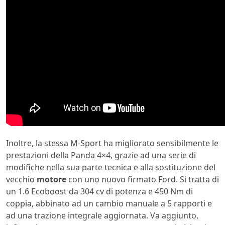
Inoltre, la stessa M-Sport ha migliorato sensibilmente le
prestazioni della Panda 4×4, grazie ad una serie di
modifiche nella sua parte tecnica e alla sostituzione del
vecchio
motore
con uno nuovo firmato Ford. Si tratta di
un 1.6 Ecoboost da 304 cv di potenza e 450 Nm di
coppia, abbinato ad un cambio manuale a 5 rapporti e
ad una trazione integrale aggiornata. Va aggiunto,