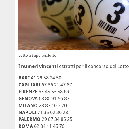
Lotto e Superenalotto
I
numeri vincenti
estratti per il concorso del Lott
BARI
41 29 58 24 50
CAGLIARI
67 36 21 47 87
FIRENZE
63 45 53 58 69
GENOVA
68 80 31 56 87
MILANO
28 87 10 3 70
NAPOLI
71 35 62 36 28
PALERMO
29 87 34 85 25
ROMA
62 84 11 45 76