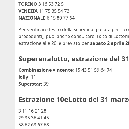
TORINO
3 16 53 72 5
VENEZIA
11 75 35 54 73
NAZIONALE
6 15 80 77 64
Per verificare l’esito della schedina giocata per il 
precedenti), puoi anche consultare il sito di Lotto
estrazione alle 20, è previsto per
sabato 2 aprile 2
Superenalotto, estrazione del 3
Combinazione vincente:
15 43 51 59 64 74
Jolly:
11
Superstar:
39
Estrazione 10eLotto del 31 marz
3 11 16 21 28
29 35 36 41 45
58 62 63 67 68