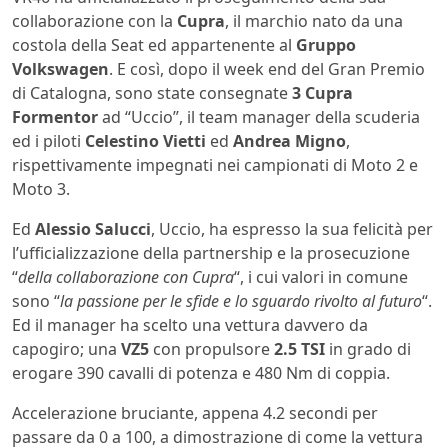
collaborazione con la
Cupra
, il marchio nato da una
costola della Seat ed appartenente al
Gruppo
Volkswagen
. E così, dopo il week end del Gran Premio
di Catalogna, sono state consegnate
3 Cupra
Formentor
ad “Uccio”, il team manager della scuderia
ed i piloti
Celestino Vietti
ed
Andrea Migno
,
rispettivamente impegnati nei campionati di Moto 2 e
Moto 3.
Ed
Alessio Salucci
, Uccio, ha espresso la sua felicità per
l’ufficializzazione della partnership e la prosecuzione
“
della collaborazione con Cupra
“, i cui valori in comune
sono “
la passione per le sfide e lo sguardo rivolto al futuro
“.
Ed il manager ha scelto una vettura davvero da
capogiro; una
VZ5
con propulsore
2.5 TSI
in grado di
erogare 390 cavalli di potenza e 480 Nm di coppia.
Accelerazione bruciante, appena 4.2 secondi per
passare da 0 a 100, a dimostrazione di come la vettura