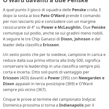
A quel punto il gioco di squadra delle
Penske
crolla. E
dopo la sosta ai box
Pato O’Ward
prende il comando
per non lasciarlo più e concludere con un margine
rassicurante di 4” su
Power e McLaughlin.
Due
Penske
comunque sul podio, anche se sui gradini meno nobili.
A seguire le tre Chip Ganassi di
Dixon, Johnson
e del
leader della classifica
Ericsson
.
Un sesto posto che per lo svedese, campione in carica e
reduce dalla sua prima vittoria alla Indy 500, significa
conservare la leadership in una classifica sempre più
corta e incerta. Otto soli punti di vantaggio per
Ericsson
(403) davanti a
Power
(395) con
Newgarden e
Dixon
appaiati in terza posiziojne (369) e O’Ward
sempre più vicino (367).
Cinque le prove al termine del campionato Indycar.
Domenica prossima si torna a
Indianapolis
per il