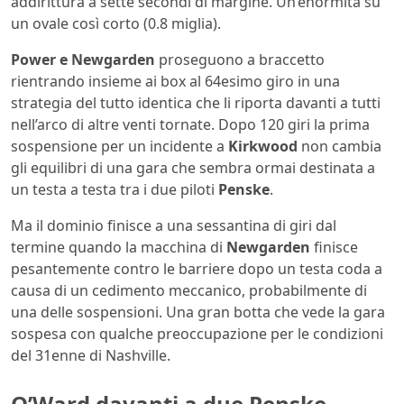
addirittura a sette secondi di margine. Un’enormità su
un ovale così corto (0.8 miglia).
Power e Newgarden
proseguono a braccetto
rientrando insieme ai box al 64esimo giro in una
strategia del tutto identica che li riporta davanti a tutti
nell’arco di altre venti tornate. Dopo 120 giri la prima
sospensione per un incidente a
Kirkwood
non cambia
gli equilibri di una gara che sembra ormai destinata a
un testa a testa tra i due piloti
Penske
.
Ma il dominio finisce a una sessantina di giri dal
termine quando la macchina di
Newgarden
finisce
pesantemente contro le barriere dopo un testa coda a
causa di un cedimento meccanico, probabilmente di
una delle sospensioni. Una gran botta che vede la gara
sospesa con qualche preoccupazione per le condizioni
del 31enne di Nashville.
O’Ward davanti a due Penske