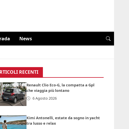
trada
News
RTICOLI RECENTI
Renault Clio Eco-G, la compatta a Gpl
che viaggia più lontano
6 Agosto 2026
Kimi Antonelli, estate da sogno in yacht
tra lusso e relax