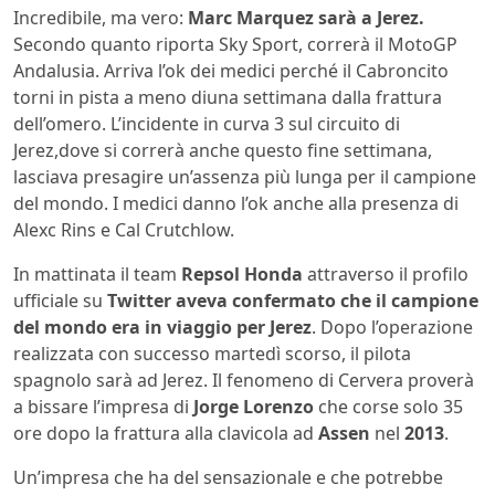
Incredibile, ma vero:
Marc Marquez sarà a Jerez.
Secondo quanto riporta Sky Sport, correrà il MotoGP
Andalusia. Arriva l’ok dei medici perché il Cabroncito
torni in pista a meno diuna settimana dalla frattura
dell’omero. L’incidente in curva 3 sul circuito di
Jerez,dove si correrà anche questo fine settimana,
lasciava presagire un’assenza più lunga per il campione
del mondo. I medici danno l’ok anche alla presenza di
Alexc Rins e Cal Crutchlow.
In mattinata il team
Repsol Honda
attraverso il profilo
ufficiale su
Twitter aveva confermato che il campione
del mondo era in viaggio per Jerez
. Dopo l’operazione
realizzata con successo martedì scorso, il pilota
spagnolo sarà ad Jerez. Il fenomeno di Cervera proverà
a bissare l’impresa di
Jorge Lorenzo
che corse solo 35
ore dopo la frattura alla clavicola ad
Assen
nel
2013
.
Un’impresa che ha del sensazionale e che potrebbe