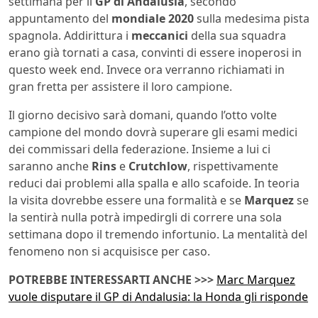
settimana per il
GP di Andalusia
, secondo
appuntamento del
mondiale 2020
sulla medesima pista
spagnola. Addirittura i
meccanici
della sua squadra
erano già tornati a casa, convinti di essere inoperosi in
questo week end. Invece ora verranno richiamati in
gran fretta per assistere il loro campione.
Il giorno decisivo sarà domani, quando l’otto volte
campione del mondo dovrà superare gli esami medici
dei commissari della federazione. Insieme a lui ci
saranno anche
Rins
e
Crutchlow
, rispettivamente
reduci dai problemi alla spalla e allo scafoide. In teoria
la visita dovrebbe essere una formalità e se
Marquez
se
la sentirà nulla potrà impedirgli di correre una sola
settimana dopo il tremendo infortunio. La mentalità del
fenomeno non si acquisisce per caso.
POTREBBE INTERESSARTI ANCHE >>>
Marc Marquez
vuole disputare il GP di Andalusia: la Honda gli risponde