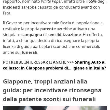
rapporto, nominato
White Paper
, infatti oltre il
55%
degli
incidenti
sarebbe causato da conducenti avanti con
l’età.
Il Governo per incentivare tale fascia di popolazione a
restituire la propria
patente
avrebbe attivato una
singolare
campagna
di
sensibilizzazione
. Ha offerto,
infatti, a chiunque decida di riconsegnare la propria
licenza di guida particolari scontistiche commerciali,
anche sui
funerali
.
POTREBBE INTERESSARTI ANCHE >>>
Sharing Auto al
collasso: in Giappone problemi di… igiene e in Italia?
Giappone, troppi anziani alla
guida: per incentivare riconsegna
della patente sconti sui funerali