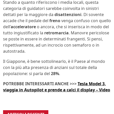
Stando a quanto riferiscono i media locali, questa
categoria di guidatori sarebbe coinvolta in sinistri
dettati per la maggiore da
disattenzioni
. Di sovente
accade che il pedale del
freno
venga confuso con quello
dell’
acceleratore
o ancora, che si inserisca in modo del
tutto ingiustificato la
retromarcia
. Manovre pericolose
se poste in essere in determinati frangenti. Si pensi,
rispettivamente, ad un incrocio con semaforo o in
autostrada.
Il Giappone, è bene sottolinearlo, è il Paese al mondo
con la più alta presenza di anziani sul totale della
popolazione: si parla del
28%
.
POTREBBE INTERESSARTI ANCHE >>>
Tesla Model 3,
viaggia in Autopilot e prende a calci il display – Video