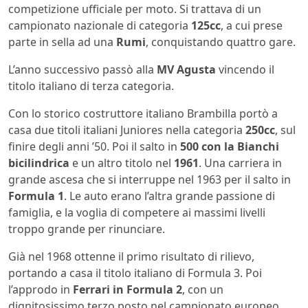
competizione ufficiale per moto. Si trattava di un
campionato nazionale di categoria
125cc
, a cui prese
parte in sella ad una
Rumi
, conquistando quattro gare.
L’anno successivo passò alla
MV Agusta
vincendo il
titolo italiano di terza categoria.
Con lo storico costruttore italiano Brambilla portò a
casa due titoli italiani Juniores nella categoria
250cc
, sul
finire degli anni ’50. Poi il salto in
500 con la Bianchi
bicilindrica
e un altro titolo nel
1961
. Una carriera in
grande ascesa che si interruppe nel 1963 per il salto in
Formula 1
. Le auto erano l’altra grande passione di
famiglia, e la voglia di competere ai massimi livelli
troppo grande per rinunciare.
Già nel 1968 ottenne il primo risultato di rilievo,
portando a casa il titolo italiano di Formula 3. Poi
l’approdo in
Ferrari in Formula 2
, con un
dignitosissimo terzo posto nel campionato europeo.