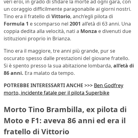
veri eroi, in grado di sfidare la morte ad ogni gara, con
un coraggio difficilmente paragonabile ai giorni nostri.
Tino era il fratello di
Vittorio
, anch’egli pilota di
Formula 1
e scomparso nel
2001
all’età di 63 anni. Una
coppia dedita alla velocità, nati a
Monza
e divenuti due
istituzioni proprio in Brianza.
Tino era il maggiore, tre anni più grande, pur se
oscurato spesso dalle prestazioni del giovane fratello.
Si è spento presso la sua abitazione lombarda,
all’età di
86 anni.
Era malato da tempo.
POTREBBE INTERESSARTI ANCHE >>>
Ben Godfrey
morto, incidente fatale per il pilota Superbike
Morto Tino Brambilla, ex pilota di
Moto e F1: aveva 86 anni ed era il
fratello di Vittorio