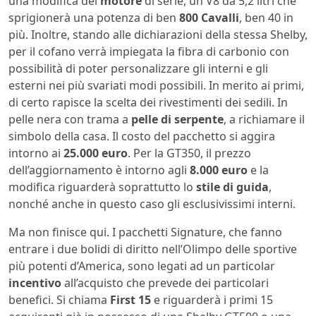
una modifica del
motore
di serie, un V8 da 5,2 litri che
sprigionerà una potenza di ben
800 Cavalli
, ben 40 in
più. Inoltre, stando alle dichiarazioni della stessa Shelby,
per il cofano verrà impiegata la fibra di carbonio con
possibilità di poter personalizzare gli interni e gli
esterni nei più svariati modi possibili. In merito ai primi,
di certo rapisce la scelta dei rivestimenti dei sedili. In
pelle nera con trama a
pelle di serpente
, a richiamare il
simbolo della casa. Il costo del pacchetto si aggira
intorno ai
25.000 euro
. Per la GT350, il prezzo
dell’aggiornamento è intorno agli
8.000 euro
e la
modifica riguarderà soprattutto lo
stile di guida
,
nonché anche in questo caso gli esclusivissimi interni.
Ma non finisce qui. I pacchetti Signature, che fanno
entrare i due bolidi di diritto nell’Olimpo delle sportive
più potenti d’America, sono legati ad un particolar
incentivo
all’acquisto che prevede dei particolari
benefici. Si chiama
First 15
e riguarderà i primi 15