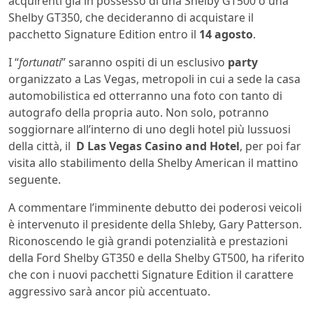
acquirenti già in possesso di una Shelby GT500 o una
Shelby GT350, che decideranno di acquistare il
pacchetto Signature Edition entro il
14 agosto
.
I “
fortunati
” saranno ospiti di un esclusivo
party
organizzato a Las Vegas, metropoli in cui a sede la casa
automobilistica ed otterranno una foto con tanto di
autografo della propria auto. Non solo, potranno
soggiornare all’interno di uno degli hotel più lussuosi
della città, il
D Las Vegas Casino and Hotel
, per poi far
visita allo stabilimento della Shelby American il mattino
seguente.
A commentare l’imminente debutto dei poderosi veicoli
è intervenuto il presidente della Shleby, Gary Patterson.
Riconoscendo le già grandi potenzialità e prestazioni
della Ford Shelby GT350 e della Shelby GT500, ha riferito
che con i nuovi pacchetti Signature Edition il carattere
aggressivo sarà ancor più accentuato.