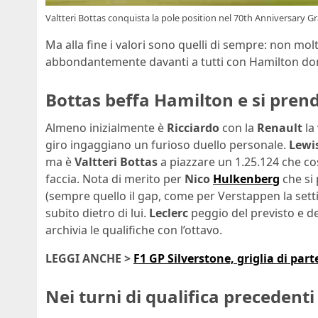
Valtteri Bottas conquista la pole position nel 70th Anniversary G
Ma alla fine i valori sono quelli di sempre: non molt
abbondantemente davanti a tutti con Hamilton do
Bottas beffa Hamilton e si prend
Almeno inizialmente è
Ricciardo
con la
Renault
la 
giro ingaggiano un furioso duello personale.
Lewi
ma è
Valtteri
Bottas
a piazzare un 1.25.124 che cos
faccia. Nota di merito per
Nico
Hulkenberg
che si
(sempre quello il gap, come per Verstappen la set
subito dietro di lui.
Leclerc
peggio del previsto e de
archivia le qualifiche con l’ottavo.
LEGGI ANCHE >
F1 GP Silverstone, griglia di par
Nei turni di qualifica precedenti