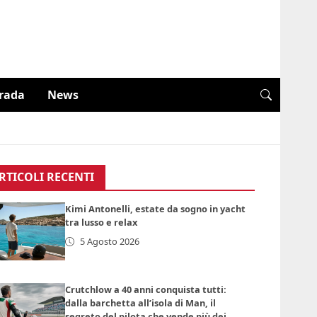
trada
News
RTICOLI RECENTI
Kimi Antonelli, estate da sogno in yacht
tra lusso e relax
5 Agosto 2026
Crutchlow a 40 anni conquista tutti:
dalla barchetta all’isola di Man, il
segreto del pilota che vende più dei