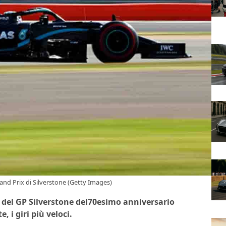
rand Prix di Silverstone (Getty Images)
he del GP Silverstone del70esimo anniversario
 i giri più veloci.