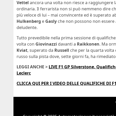
Vettel
ancora una volta non riesce a raggiungere la
ordinaria. Il ferrarista non si può nemmeno dire c
più veloce di lui – mai convincente ed è superato 
Hulkenberg
e
Gasly
che non possono non essere al
deludente.
Tutto prevedibile nella prima sessione di qualific
volta con
Giovinazzi
davanti a
Raikkonen
. Ma or
Kviat
, superato da
Russell
che per la quarta volta 
russo sulla pista dove, sette giorni fa, ha rimedia
LEGGI ANCHE >
LIVE F1 GP Silverstone, Qualifich
Leclerc
CLICCA QUI PER I VIDEO DELLE QUALIFICHE DI 