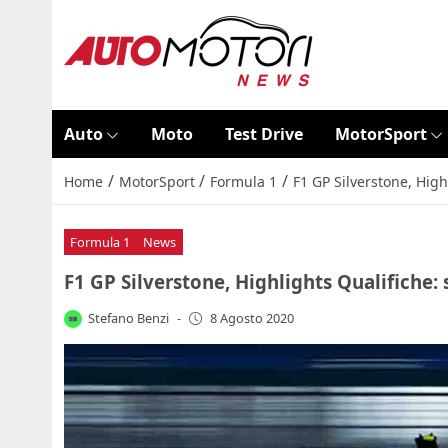
Auto
Moto
Test Drive
MotorSport
/
/
/
Home
MotorSport
Formula 1
F1 GP Silverstone, High
Formula 1
News
F1 GP Silverstone, Highlights Qualifiche:
Stefano Benzi
-
8 Agosto 2020