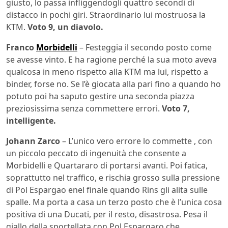
giusto, lo passa infliggendogli quattro secondi di
distacco in pochi giri. Straordinario lui mostruosa la
KTM.
Voto 9, un diavolo.
Franco
Morbidelli
– Festeggia il secondo posto come
se avesse vinto. E ha ragione perché la sua moto aveva
qualcosa in meno rispetto alla KTM ma lui, rispetto a
binder, forse no. Se l’è giocata alla pari fino a quando ho
potuto poi ha saputo gestire una seconda piazza
preziosissima senza commettere errori.
Voto 7,
intelligente.
Johann Zarco
– L’unico vero errore lo commette , con
un piccolo peccato di ingenuità che consente a
Morbidelli e Quartararo di portarsi avanti. Poi fatica,
soprattutto nel traffico, e rischia grosso sulla pressione
di Pol Espargao enel finale quando Rins gli alita sulle
spalle. Ma porta a casa un terzo posto che è l’unica cosa
positiva di una Ducati, per il resto, disastrosa. Pesa il
giallo della sportellata con Pol Espargaro che,