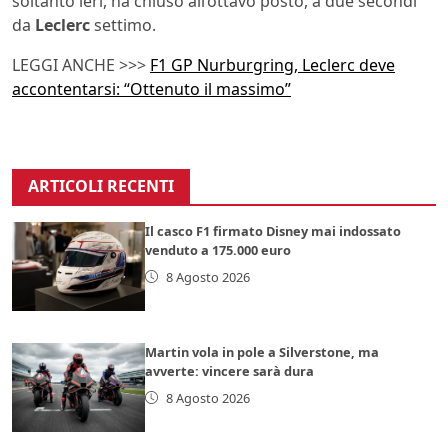
soltanto ieri, ha chiuso all’ottavo posto, a due secondi
da
Leclerc
settimo.
LEGGI ANCHE >>>
F1 GP Nurburgring, Leclerc deve
accontentarsi: “Ottenuto il massimo”
ARTICOLI RECENTI
Il casco F1 firmato Disney mai indossato
venduto a 175.000 euro
8 Agosto 2026
Martin vola in pole a Silverstone, ma
avverte: vincere sarà dura
8 Agosto 2026