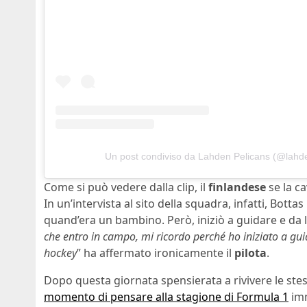
Un post condiviso da Lahden Pelicans (@lahd
Come si può vedere dalla clip, il
finlandese
se la ca
In un’intervista al sito della squadra, infatti, Bot
quand’era un bambino. Però, iniziò a guidare e da 
che entro in campo, mi ricordo perché ho iniziato a gui
hockey
” ha affermato ironicamente il
pilota
.
Dopo questa giornata spensierata a rivivere le ste
momento di pensare alla stagione di Formula 1
imm