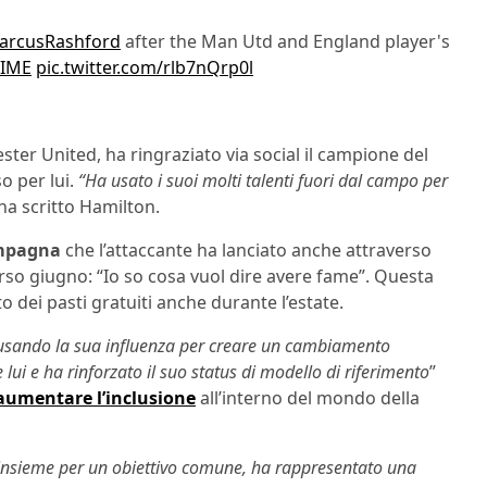
rcusRashford
after the Man Utd and England player's
IME
pic.twitter.com/rlb7nQrp0l
ster United, ha ringraziato via social il campione del
o per lui.
“Ha usato i suoi molti talenti fuori dal campo per
ha scritto Hamilton.
ampagna
che l’attaccante ha lanciato anche attraverso
so giugno: “Io so cosa vuol dire avere fame”. Questa
dei pasti gratuiti anche durante l’estate.
 e usando la sua influenza per creare un cambiamento
 lui e ha rinforzato il suo status di modello di riferimento
”
 aumentare l’inclusione
all’interno del mondo della
e insieme per un obiettivo comune, ha rappresentato una