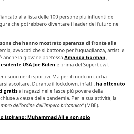
ancato alla lista delle 100 persone più influenti del
igure che potrebbero diventare i leader del futuro nei
sone che hanno mostrato speranza di fronte alla
ia, avvocati che si battono per l’uguaglianza, artisti e
 C’è anche la giovane poetessa
Amanda Gorman,
residente USA Joe Biden
e prima del Superbowl.
r i suoi meriti sportivi. Ma per il modo in cui ha
farsi ascoltare. Durante il lockdown, infatti,
ha ottenuto
i gratis
ai ragazzi nelle fasce più povere della
iuse a causa della pandemia. Per la sua attività, la
mbro dell’ordine dell’Impero britannico”
(MBE).
 lo ispirano: Muhammad Alì e non solo