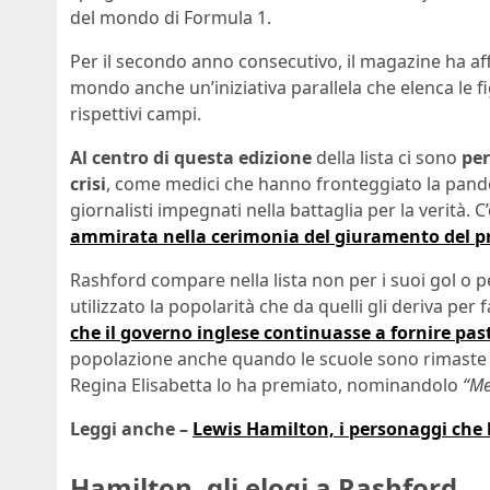
del mondo di Formula 1.
Per il secondo anno consecutivo, il magazine ha affi
mondo anche un’iniziativa parallela che elenca le f
rispettivi campi.
Al centro di questa edizione
della lista ci sono
per
crisi
, come medici che hanno fronteggiato la pandem
giornalisti impegnati nella battaglia per la verità.
ammirata nella cerimonia del giuramento del p
Rashford compare nella lista non per i suoi gol o pe
utilizzato la popolarità che da quelli gli deriva per 
che il governo inglese continuasse a fornire past
popolazione anche quando le scuole sono rimaste ch
Regina Elisabetta lo ha premiato, nominandolo
“Me
Leggi anche –
Lewis Hamilton, i personaggi che
Hamilton, gli elogi a Rashford