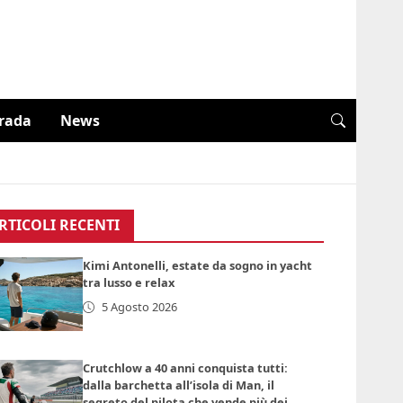
trada
News
RTICOLI RECENTI
Kimi Antonelli, estate da sogno in yacht
tra lusso e relax
5 Agosto 2026
Crutchlow a 40 anni conquista tutti:
dalla barchetta all’isola di Man, il
segreto del pilota che vende più dei