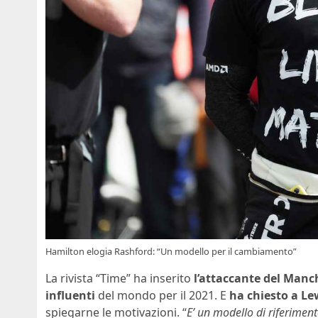
Hamilton elogia Rashford: “Un modello per il cambiamento”
La rivista “Time” ha inserito
l’attaccante del Manc
influenti
del mondo per il 2021. E
ha chiesto a Le
spiegarne le motivazioni. “
E’ un modello di riferimen