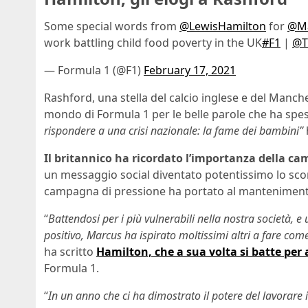
Some special words from
@LewisHamilton
for
@Ma
work battling child food poverty in the UK
#F1
|
@T
— Formula 1 (@F1)
February 17, 2021
Rashford, una stella del calcio inglese e del Manche
mondo di Formula 1 per le belle parole che ha spes
rispondere a una crisi nazionale: la fame dei bambini”
Il britannico ha ricordato l’importanza della c
un messaggio social diventato potentissimo lo scor
campagna di pressione ha portato al mantenimento 
“
Battendosi per i più vulnerabili nella nostra società,
positivo, Marcus ha ispirato moltissimi altri a fare come
ha scritto
Hamilton, che a sua volta si batte per
Formula 1.
“
In un anno che ci ha dimostrato il potere del lavorar