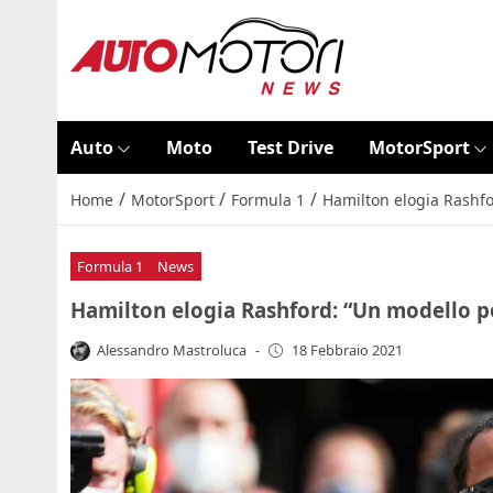
Auto
Moto
Test Drive
MotorSport
/
/
/
Home
MotorSport
Formula 1
Hamilton elogia Rashfo
Formula 1
News
Hamilton elogia Rashford: “Un modello p
Alessandro Mastroluca
-
18 Febbraio 2021