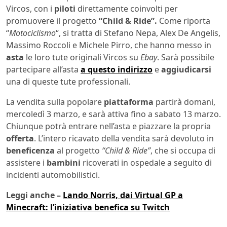
Vircos, con i
piloti
direttamente coinvolti per
promuovere il progetto
“Child & Ride”.
Come riporta
“
Motociclismo
“, si tratta di Stefano Nepa, Alex De Angelis,
Massimo Roccoli e Michele Pirro, che hanno messo in
asta
le loro tute originali Vircos su
Ebay
. Sarà possibile
partecipare all’asta
a questo indirizzo
e
aggiudicarsi
una di queste tute professionali.
La vendita sulla popolare
piattaforma
partirà domani,
mercoledì 3 marzo, e sarà attiva fino a sabato 13 marzo.
Chiunque potrà entrare nell’asta e piazzare la propria
offerta
. L’intero ricavato della vendita sarà devoluto in
beneficenza
al progetto
“Child & Ride”
, che si occupa di
assistere i
bambini
ricoverati in ospedale a seguito di
incidenti automobilistici.
Leggi anche –
Lando Norris, dai Virtual GP a
Minecraft: l’iniziativa benefica su Twitch