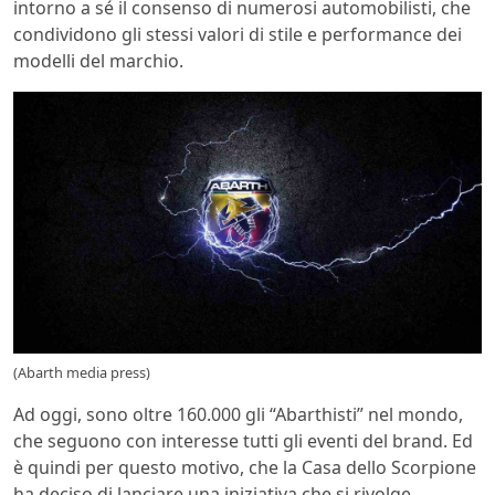
intorno a sé il consenso di numerosi automobilisti, che
condividono gli stessi valori di stile e performance dei
modelli del marchio.
(Abarth media press)
Ad oggi, sono oltre 160.000 gli “Abarthisti” nel mondo,
che seguono con interesse tutti gli eventi del brand. Ed
è quindi per questo motivo, che la Casa dello Scorpione
ha deciso di lanciare una iniziativa che si rivolge