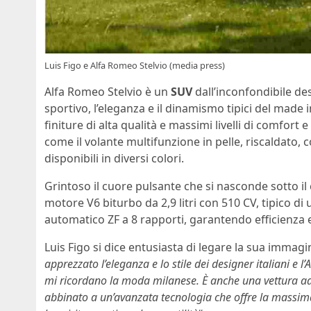
Luis Figo e Alfa Romeo Stelvio (media press)
Alfa Romeo Stelvio è un
SUV
dall’inconfondibile des
sportivo, l’eleganza e il dinamismo tipici del made i
finiture di alta qualità e massimi livelli di comfort 
come il volante multifunzione in pelle, riscaldato, con
disponibili in diversi colori.
Grintoso il cuore pulsante che si nasconde sotto il
motore V6 biturbo da 2,9 litri con 510 CV, tipico d
automatico ZF a 8 rapporti, garantendo efficienza e 
Luis Figo si dice entusiasta di legare la sua immagi
apprezzato l’eleganza e lo stile dei designer italiani e l’
mi ricordano la moda milanese. È anche una vettura ad 
abbinato a un’avanzata tecnologia che offre la massima s