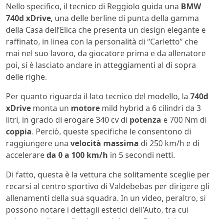
Nello specifico, il tecnico di Reggiolo guida una
BMW
740d xDrive
, una delle berline di punta della gamma
della Casa dell’Elica che presenta un design elegante e
raffinato, in linea con la personalità di “Carletto” che
mai nel suo lavoro, da giocatore prima e da allenatore
poi, si è lasciato andare in atteggiamenti al di sopra
delle righe.
Per quanto riguarda il lato tecnico del modello, la
740d
xDrive
monta un
motore
mild hybrid a 6 cilindri da 3
litri, in grado di erogare 340 cv di
potenza
e 700 Nm di
coppia
. Perciò, queste specifiche le consentono di
raggiungere una
velocità massima
di 250 km/h e di
accelerare
da 0 a 100 km/h
in 5 secondi netti.
Di fatto, questa è la vettura che solitamente sceglie per
recarsi al centro sportivo di Valdebebas per dirigere gli
allenamenti della sua squadra. In un video, peraltro, si
possono notare i dettagli estetici dell’Auto, tra cui