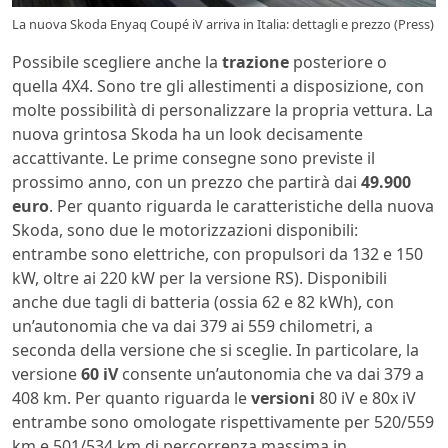
La nuova Skoda Enyaq Coupé iV arriva in Italia: dettagli e prezzo (Press)
Possibile scegliere anche la
trazione
posteriore o
quella 4X4. Sono tre gli allestimenti a disposizione, con
molte possibilità di personalizzare la propria vettura. La
nuova grintosa Skoda ha un look decisamente
accattivante. Le prime consegne sono previste il
prossimo anno, con un prezzo che partirà dai
49.900
euro
. Per quanto riguarda le caratteristiche della nuova
Skoda, sono due le motorizzazioni disponibili:
entrambe sono elettriche, con propulsori da 132 e 150
kW, oltre ai 220 kW per la versione RS). Disponibili
anche due tagli di batteria (ossia 62 e 82 kWh), con
un’autonomia che va dai 379 ai 559 chilometri, a
seconda della versione che si sceglie. In particolare, la
versione
60 iV
consente un’autonomia che va dai 379 a
408 km. Per quanto riguarda le
versioni
80 iV e 80x iV
entrambe sono omologate rispettivamente per 520/559
km e 501/534 km di percorrenza massima in