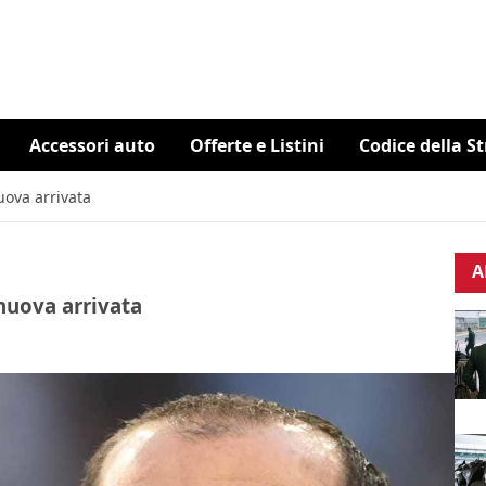
Accessori auto
Offerte e Listini
Codice della S
nuova arrivata
A
 nuova arrivata