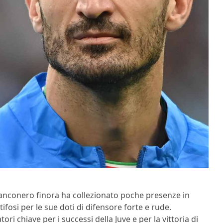
bianconero finora ha collezionato poche presenze in
ifosi per le sue doti di difensore forte e rude.
tori chiave per i successi della Juve e per la vittoria di