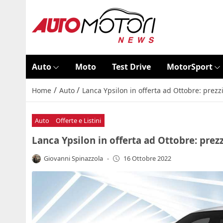
Auto
Moto
Test Drive
MotorSport
/
/
Home
Auto
Lanca Ypsilon in offerta ad Ottobre: prez
Auto
Offerte e Listini
Lanca Ypsilon in offerta ad Ottobre: pre
Giovanni Spinazzola
-
16 Ottobre 2022