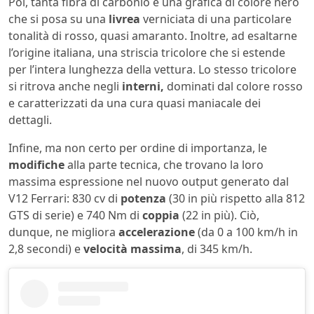
Poi, tanta fibra di carbonio e una grafica di colore nero
che si posa su una
livrea
verniciata di una particolare
tonalità di rosso, quasi amaranto. Inoltre, ad esaltarne
l’origine italiana, una striscia tricolore che si estende
per l’intera lunghezza della vettura. Lo stesso tricolore
si ritrova anche negli
interni,
dominati dal colore rosso
e caratterizzati da una cura quasi maniacale dei
dettagli.
Infine, ma non certo per ordine di importanza, le
modifiche
alla parte tecnica, che trovano la loro
massima espressione nel nuovo output generato dal
V12 Ferrari: 830 cv di
potenza
(30 in più rispetto alla 812
GTS di serie) e 740 Nm di
coppia
(22 in più). Ciò,
dunque, ne migliora
accelerazione
(da 0 a 100 km/h in
2,8 secondi) e
velocità
massima
, di 345 km/h.