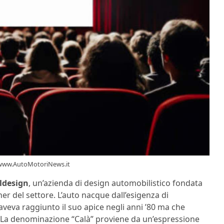
 -www.AutoMotoriNews.it
aldesign
, un’azienda di design automobilistico fondata
ner del settore. L’auto nacque dall’esigenza di
aveva raggiunto il suo apice negli anni ’80 ma che
. La denominazione “Calà” proviene da un’espressione