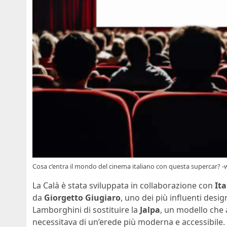
Cosa c’entra il mondo del cinema italiano con questa supercar?
La Calà è stata sviluppata in collaborazione con
It
da
Giorgetto Giugiaro
, uno dei più influenti desig
Lamborghini di sostituire la
Jalpa
, un modello che 
necessitava di un’erede più moderna e accessibile