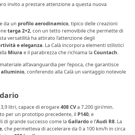
iaro invito a prestare attenzione a questa nuova
e da un
profilo aerodinamico
, tipico delle creazioni
ione
targa 2+2
, con un tetto removibile che permette di
 versatilità ha attirato l’attenzione degli
rtività e eleganza
. La Calà incorpora elementi stilistici
alla
Miura
e il parabrezza che richiama la
Countach
.
 materiale all’avanguardia per l’epoca, che garantisce
n
alluminio
, conferendo alla Calà un vantaggio notevole
ndario
3,9 litri, capace di erogare
408 CV
a 7.200 giri/min.
o per un prototipo precedente, il
P140
, e
li di grande successo come la
Gallardo
e l’
Audi R8
. La
e
, che permetteva di accelerare da 0 a 100 km/h in circa