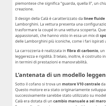
piemontese che significa “guarda, quella lì”, un ch
creazione.
Il design della Calà è caratterizzato da
linee fluide
Lamborghini. La vettura presenta una configuraz
trasformare la coupé in una vettura scoperta. Questa
appassionati, che hanno visto in essa un mix di
spo
delle Lamborghini più iconiche, come i fari ispirati 
La carrozzeria è realizzata in
fibra di carbonio
, un
leggerezza e rigidità. Il telaio, inoltre, è costruito i
in termini di prestazioni e manovrabilità.
L’antenata di un modello legge
Sotto il cofano si trova un
motore V10 centrale
da 
Questo motore era stato originariamente sviluppat
successivamente sarebbe stato utilizzato su model
Calà era dotata di un
cambio manuale a sei marc