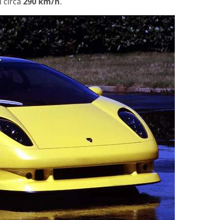
i circa
290 km/h
.