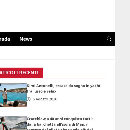
trada
News
RTICOLI RECENTI
Kimi Antonelli, estate da sogno in yacht
tra lusso e relax
5 Agosto 2026
Crutchlow a 40 anni conquista tutti:
dalla barchetta all’isola di Man, il
segreto del pilota che vende più dei