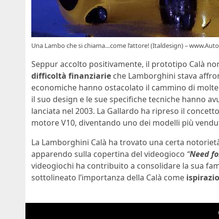
Una Lambo che si chiama…come l’attore! (Italdesign) – www.Aut
Seppur accolto positivamente, il prototipo Calà non
difficoltà finanziarie
che Lamborghini stava affront
economiche hanno ostacolato il cammino di molte in
il suo design e le sue specifiche tecniche hanno a
lanciata nel 2003. La Gallardo ha ripreso il concet
motore V10, diventando uno dei modelli più venduti 
La Lamborghini Calà ha trovato una certa notorietà 
apparendo sulla copertina del videogioco
“
Need fo
videogiochi ha contribuito a consolidare la sua fam
sottolineato l’importanza della Calà come
ispirazi