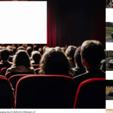
 -www.AutoMotoriNews.it