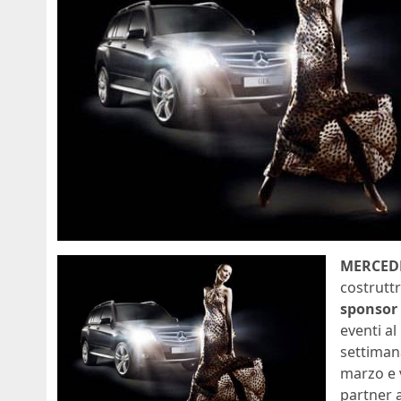
MERCED
costrutt
sponsor
eventi al
settiman
marzo e
partner a