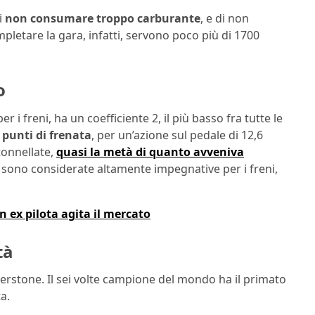
i
non consumare troppo carburante
, e di non
pletare la gara, infatti, servono poco più di 1700
o
r i freni, ha un coefficiente 2, il più basso fra tutte le
i punti di frenata
, per un’azione sul pedale di 12,6
tonnellate,
quasi la metà di quanto avveniva
e sono considerate altamente impegnative per i freni,
 ex pilota agita il mercato
tà
ilverstone. Il sei volte campione del mondo ha il primato
ta.