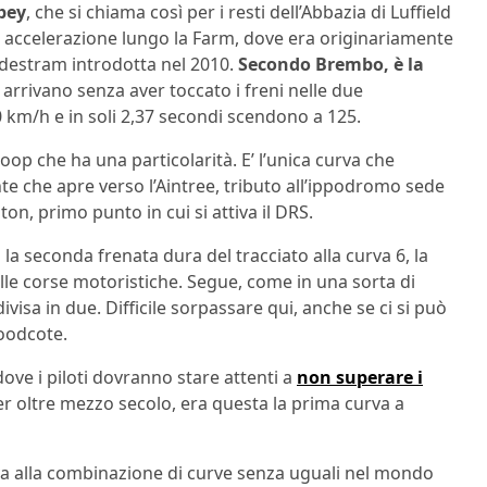
bbey
, che si chiama così per i resti dell’Abbazia di Luffield
in accelerazione lungo la Farm, dove era originariamente
destram introdotta nel 2010.
Secondo Brembo, è la
vi arrivano senza aver toccato i freni nelle due
0 km/h e in soli 2,37 secondi scendono a 125.
Loop che ha una particolarità. E’ l’unica curva che
nte che apre verso l’Aintree, tributo all’ippodromo sede
on, primo punto in cui si attiva il DRS.
o la seconda frenata dura del tracciato alla curva 6, la
le corse motoristiche. Segue, come in una sorta di
divisa in due. Difficile sorpassare qui, anche se ci si può
Woodcote.
ove i piloti dovranno stare attenti a
non superare i
Per oltre mezzo secolo, era questa la prima curva a
riva alla combinazione di curve senza uguali nel mondo