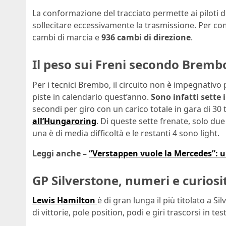
La conformazione del tracciato permette ai piloti d
sollecitare eccessivamente la trasmissione. Per com
cambi di marcia e
936 cambi di direzione
.
Il peso sui Freni secondo Bremb
Per i tecnici Brembo, il circuito non è impegnativo pe
piste in calendario quest’anno.
Sono infatti sette 
secondi per giro con un carico totale in gara di 30 
all’Hungaroring
. Di queste sette frenate, solo du
una è di media difficoltà e le restanti 4 sono light.
Leggi anche –
“Verstappen vuole la Mercedes”: un
GP Silverstone, numeri e curiosi
Lewis Hamilton
è di gran lunga il più titolato a S
di vittorie, pole position, podi e giri trascorsi in tes