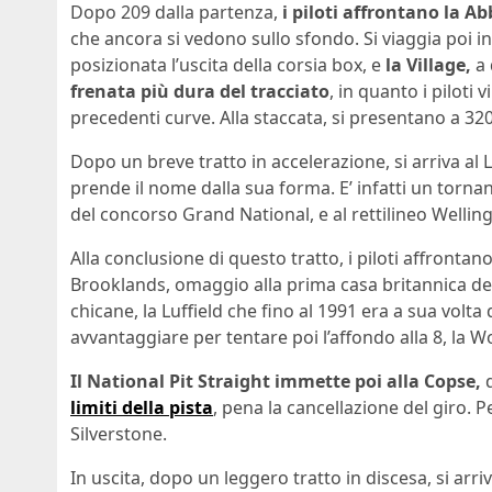
Dopo 209 dalla partenza,
i piloti affrontano la A
che ancora si vedono sullo sfondo. Si viaggia poi 
posizionata l’uscita della corsia box, e
la Village,
a 
frenata più dura del tracciato
, in quanto i piloti 
precedenti curve. Alla staccata, si presentano a 32
Dopo un breve tratto in accelerazione, si arriva al 
prende il nome dalla sua forma. E’ infatti un torna
del concorso Grand National, e al rettilineo Wellingt
Alla conclusione di questo tratto, i piloti affrontan
Brooklands, omaggio alla prima casa britannica del
chicane, la Luffield che fino al 1991 era a sua volta 
avvantaggiare per tentare poi l’affondo alla 8, la 
Il National Pit Straight immette poi alla Copse,
d
limiti della pista
, pena la cancellazione del giro. 
Silverstone.
In uscita, dopo un leggero tratto in discesa, si ar