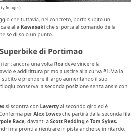
tty Images)
gio che tuttavia, nel concreto, porta subito un
ca e alla
Kawasaki
che si porta al comando della
e se di solo un punto.
e Superbike di Portimao
i ieri: ancora una volta
Rea
deve vincere la
vvio e addirittura primo a uscire alla curva #1.Ma la
re subito e prendere il largo aumentando il suo
atlioglu conserva la seconda posizione senza ansie con
es
si scontra con
Laverty
al secondo giro ed è
e. Conferma per
Alex Lowes
che partirà dalla seconda fila
pole Race,
davanti a
Scott Redding
e
Tom Sykes.
i ma pronti a rientrare in pista anche se in ritardo.