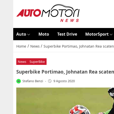
Auto
Moto
Test Drive
MotorSport
/
/
Home
News
Superbike Portimao, Johnatan Rea scaten
News
SuperBike
Superbike Portimao, Johnatan Rea scaten
Stefano Benzi
-
9 Agosto 2020