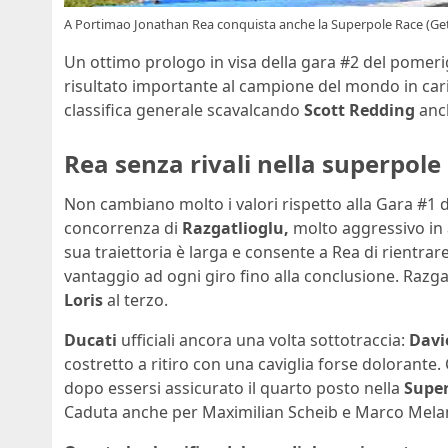
A Portimao Jonathan Rea conquista anche la Superpole Race (Ge
Un ottimo prologo in visa della gara #2 del pomerig
risultato importante al campione del mondo in cari
classifica generale scavalcando
Scott Redding
anch
Rea senza rivali nella superpol
Non cambiano molto i valori rispetto alla Gara #1 d
concorrenza di
Razgatlioglu,
molto aggressivo in a
sua traiettoria è larga e consente a Rea di rientra
vantaggio ad ogni giro fino alla conclusione. Razg
Loris
al terzo.
Ducati
ufficiali ancora una volta sottotraccia:
Davi
costretto a ritiro con una caviglia forse dolorant
dopo essersi assicurato il quarto posto nella
Super
Caduta anche per Maximilian Scheib e Marco Melandr