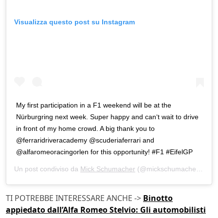
Visualizza questo post su Instagram
My first participation in a F1 weekend will be at the
Nürburgring next week. Super happy and can‘t wait to drive
in front of my home crowd. A big thank you to
@ferraridriveracademy @scuderiaferrari and
@alfaromeoracingorlen for this opportunity! #F1 #EifelGP
Un post condiviso da
Mick Schumacher
(@mickschumacher) in data:
TI POTREBBE INTERESSARE ANCHE ->
Binotto
appiedato dall’Alfa Romeo Stelvio: Gli automobilisti