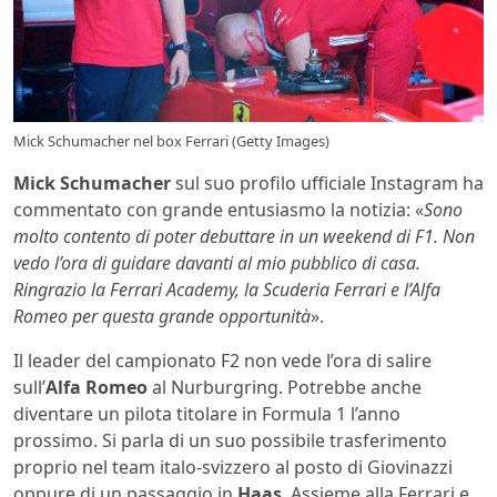
Mick Schumacher nel box Ferrari (Getty Images)
Mick Schumacher
sul suo profilo ufficiale Instagram ha
commentato con grande entusiasmo la notizia: «
Sono
molto contento di poter debuttare in un weekend di F1. Non
vedo l’ora di guidare davanti al mio pubblico di casa.
Ringrazio la Ferrari Academy, la Scuderia Ferrari e l’Alfa
Romeo per questa grande opportunità
».
Il leader del campionato F2 non vede l’ora di salire
sull’
Alfa Romeo
al Nurburgring. Potrebbe anche
diventare un pilota titolare in Formula 1 l’anno
prossimo. Si parla di un suo possibile trasferimento
proprio nel team italo-svizzero al posto di Giovinazzi
oppure di un passaggio in
Haas
. Assieme alla Ferrari e