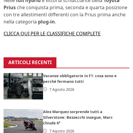
Nelle
full hybrid
è vittoria schiacciante della
Toyota
Prius
che conquista prima, seconda e quarta posizione
con tre allestimenti differenti con la Prius prima anche
nella categoria
plug-in
.
CLICCA QUI PER LE CLASSIFICHE COMPLETE
ARTICOLI RECENTI
Vacanze obbligatorie in F1: cosa sono e
perché fermano tutti
7 Agosto 2026
Alex Marquez sorprende tutti a
Silverstone: Bezzecchi insegue, Marc
chiude 6°
7 Agosto 2026