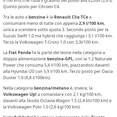
l/100 km) che ruba il gradino del podio alla E220d (2,6 l).
Quinto posto per Citroen C4.
Tra le auto a
benzina
è la
Renault Clio TCe
a
consumare meno di tutte con appena
2,9 l/100 km
,
unica a scendere sotto quota 3. Secondo posto per la
Suzuki Swift 1.0 ma hybrid che raggiunge i 3,1 l/100 km.
Terza la Volkswagen T-Cross 1.0 con 3,3l/100 km.
La
Fiat Panda
fa la parte del leone nella categoria a
doppia alimentazione
benzina-GPL
, con la 1.2 Naturale
Power che consuma 5,6 l/100 km, piazzandosi davanti
alla Hyundai i20 con 5,9 l/100 km. Terzo posto per Dacia
Duster 1.0 (6,8 l/100km).
Nella categoria
benzina/metano
è, invece, la
Volkswagen Up!
a comandare con 2,1 kg/100 km,
davanti alla Skoda Octavia Wagon 1.5 (2,4 kh/100 km) e
la Volkswagen Polo 1.0 (2,6 kg/100 km).