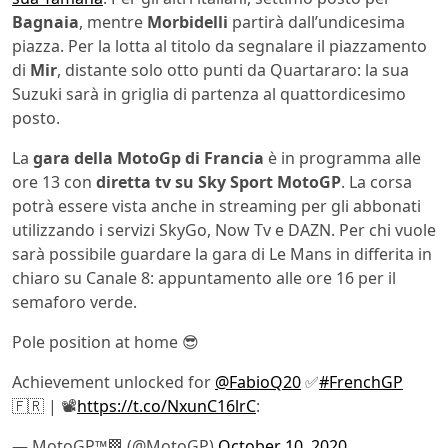
Bagnaia
, mentre
Morbidelli
partirà dall’undicesima
piazza. Per la lotta al titolo da segnalare il piazzamento
di
Mir
, distante solo otto punti da Quartararo: la sua
Suzuki sarà in griglia di partenza al quattordicesimo
posto.
La
gara della MotoGp di Francia
è in programma alle
ore 13 con
diretta tv su Sky Sport MotoGP
. La corsa
potrà essere vista anche in streaming per gli abbonati
utilizzando i servizi SkyGo, Now Tv e DAZN. Per chi vuole
sarà possibile guardare la gara di Le Mans in differita in
chiaro su Canale 8: appuntamento alle ore 16 per il
semaforo verde.
Pole position at home 😎
Achievement unlocked for
@FabioQ20
✅
#FrenchGP
🇫🇷 | 📽️
https://t.co/NxunC16lrC
:
— MotoGP™🏁 (@MotoGP)
October 10, 2020