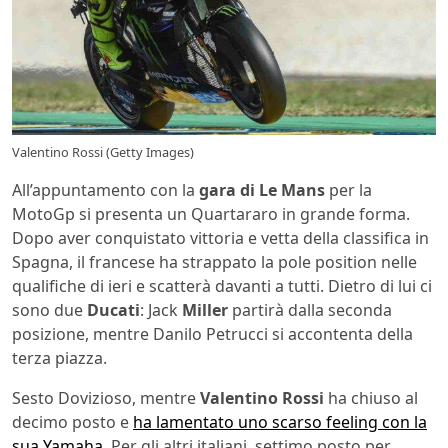
Valentino Rossi (Getty Images)
All’appuntamento con la
gara di Le Mans
per la
MotoGp si presenta un Quartararo in grande forma.
Dopo aver conquistato vittoria e vetta della classifica in
Spagna, il francese ha strappato la pole position nelle
qualifiche di ieri e scatterà davanti a tutti. Dietro di lui ci
sono due
Ducati
: Jack
Miller
partirà dalla seconda
posizione, mentre Danilo Petrucci si accontenta della
terza piazza.
Sesto Dovizioso, mentre
Valentino Rossi
ha chiuso al
decimo posto e
ha lamentato uno scarso feeling con la
sua Yamaha
. Per gli altri italiani, settimo posto per